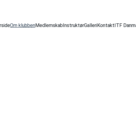
rside
Om klubben
Medlemskab
Instruktør
Galleri
Kontakt
ITF Danm